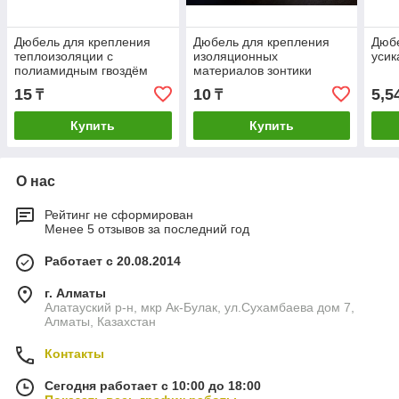
Дюбель для крепления
Дюбель для крепления
Дюбе
теплоизоляции с
изоляционных
усик
полиамидным гвоздём
материалов зонтики
15
10
5,5
₸
₸
Купить
Купить
О нас
Рейтинг не сформирован
Менее 5 отзывов за последний год
Работает с 20.08.2014
г. Алматы
Алатауский р-н, мкр Ак-Булак, ул.Cухамбаева дом 7,
Алматы, Казахстан
Контакты
Сегодня работает с 10:00 до 18:00