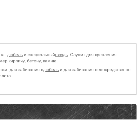
кта:
дюбель
и специальный
гвоздь
. Служит для крепления
имер
кирпичу
,
бетону
,
камню
.
вки: для забивания в
дюбель
и для забивания непосредственно
олета.