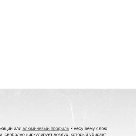
веющий или
алюминевый профиль
к несущему слою
ой свободно циркулирует воздух, который убирает