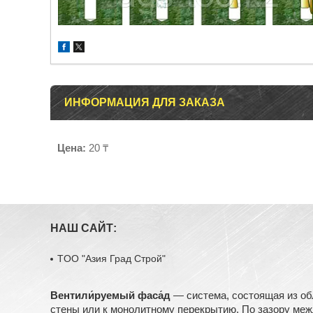
ИНФОРМАЦИЯ ДЛЯ ЗАКАЗА
Цена:
20 ₸
НАШ САЙТ:
TOO "Азия Град Строй"
Вентили́руемый фаса́д
— система, состоящая из об
стены или к монолитному перекрытию. По зазору ме