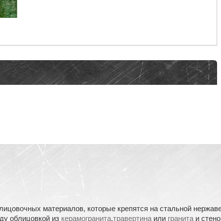
лицовочных материалов, которые крепятся на стальной нержа
жду облицовкой из
керамогранита
,
травертина
или
гранита
и стен