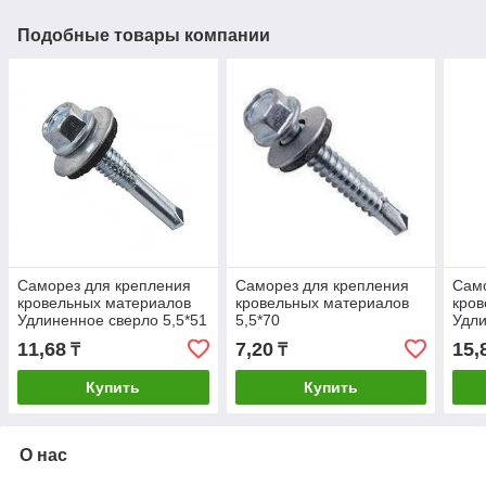
Подобные товары компании
Саморез для крепления
Саморез для крепления
Само
кровельных материалов
кровельных материалов
кров
Удлиненное сверло 5,5*51
5,5*70
Удли
11,68
7,20
15,
₸
₸
Купить
Купить
О нас