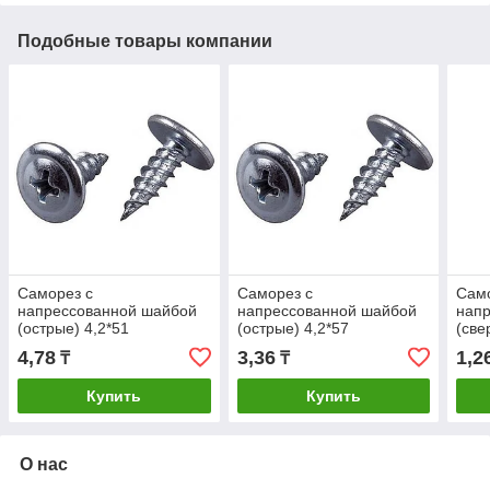
Подобные товары компании
Саморез с
Саморез с
Само
напрессованной шайбой
напрессованной шайбой
нап
(острые) 4,2*51
(острые) 4,2*57
(све
4,78
3,36
1,2
₸
₸
Купить
Купить
О нас