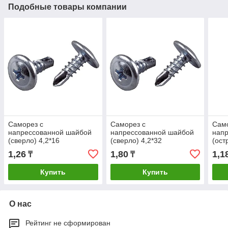
Подобные товары компании
Саморез с
Саморез с
Само
напрессованной шайбой
напрессованной шайбой
нап
(сверло) 4,2*16
(сверло) 4,2*32
(ост
1,26
1,80
1,1
₸
₸
Купить
Купить
О нас
Рейтинг не сформирован